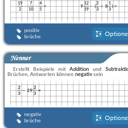
19
7
4
12
2
1
–
–
=
9
–
(
+
8
)
=
2
10
5
19
3
3
positiv
Option
brüche
Nenner
Erstellt Beispiele mit
Addition
und
Subtrakti
Brüchen, Antworten können
negativ
sein
2
2
–
29
=
3
3
negativ
Option
brüche