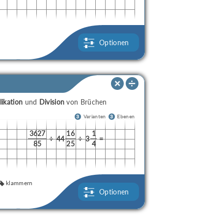
Optionen
likation
und
Division
von Brüchen
3
Varianten
3
Ebenen
3627
16
1
÷
44
÷
3
=
85
25
4
klammern
Optionen