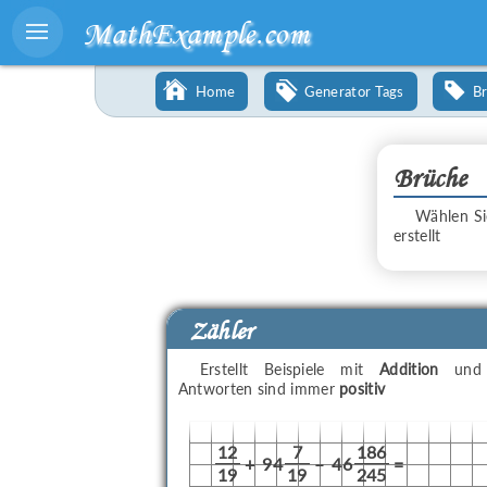
MathExample.com
Home
Generator Tags
B
Brüche
Wählen Si
erstellt
Zähler
Erstellt Beispiele mit
Addition
un
Antworten sind immer
positiv
12
7
186
+
94
–
46
=
19
19
245