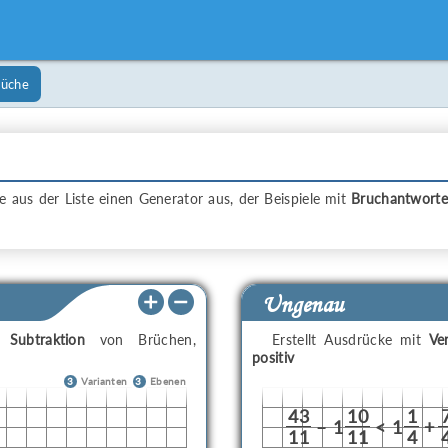
rüche
e aus der Liste einen Generator aus, der Beispiele mit
Bruchantwort
Ungenau
d
Subtraktion
von Brüchen,
Erstellt Ausdrücke mit
Ve
positiv
3
Varianten
3
Ebenen
43
10
1
–
1
<
1
+
11
11
4