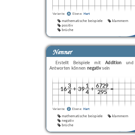
Variante:
A
Ebene:
Hart
mathematische beispiele
klammern
positiv
brüche
Nenner
Erstellt Beispiele mit
Addition
un
Antworten können
negativ
sein
3
1
6729
16
+
39
+
=
4
4
295
Variante:
2
Ebene:
Hart
mathematische beispiele
klammern
negativ
brüche