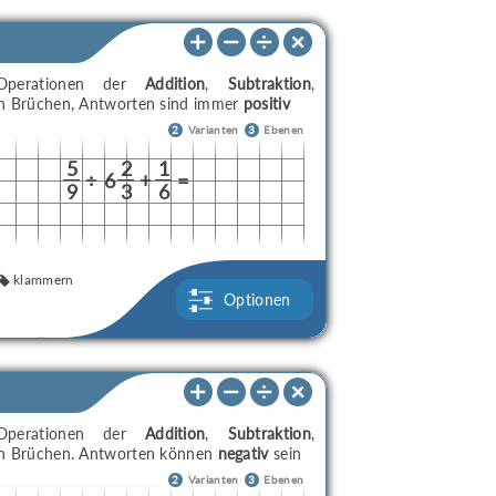
t Operationen der
Addition
,
Subtraktion
,
 Brüchen, Antworten sind immer
positiv
2
Varianten
3
Ebenen
5
2
1
÷
6
+
=
9
3
6
klammern
Optionen
t Operationen der
Addition
,
Subtraktion
,
 Brüchen. Antworten können
negativ
sein
2
Varianten
3
Ebenen