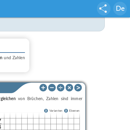
De
en
und Zahlen
rgleichen
von Brüchen, Zahlen sind immer
3
Varianten
3
Ebenen
7
4