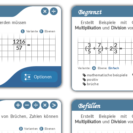
Begrenzt
rden müssen
Erstellt Beispiele mi
Multiplikation
und
Division
von
1
Variante
3
Ebenen
1216
=
3
7
2
57
(
+
)
÷
2
=
5
5
3
Variante:
A
Ebene:
Einfach
mathematische beispiele
Optionen
positiv
brüche
Befüllen
von Brüchen, Zahlen können
Erstellt Beispiele mi
Multiplikation
und
Division
von
3
Varianten
3
Ebenen