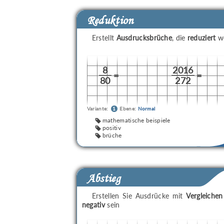
Reduktion
Erstellt
Ausdrucksbrüche
, die
reduziert
we
8
2016
=
=
80
272
Variante:
1
Ebene:
Normal
mathematische beispiele
positiv
brüche
Abstieg
Erstellen Sie Ausdrücke mit
Vergleichen
negativ
sein