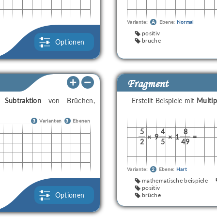
Variante:
A
Ebene:
Normal
positiv
brüche
Optionen
Fragment
d
Subtraktion
von Brüchen,
Erstellt Beispiele mit
Multip
3
Varianten
3
Ebenen
5
4
8
×
9
×
1
=
2
5
49
Variante:
2
Ebene:
Hart
mathematische beispiele
positiv
Optionen
brüche