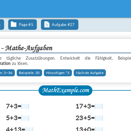
n
Page #5
Aufgabe #27
 - Mathe-Aufgaben
che tägliche Zusatzübungen. Entwickelt die Fähigkeit, Beisp
ration
zu lösen.
n: 3~36
Beispiele: 30
Hinzufügen *3
Nächste Aufgabe
7+3=
17+3=
5+3=
23+5=
4+13=
13+0=