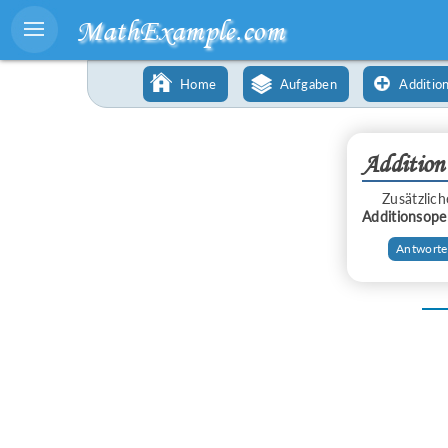
MathExample.com
Home
Aufgaben
Additio
Addition
Zusätzli
Additionsope
Аntworte