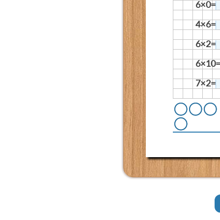
6×0=
4×6=
6×2=
6×10
7×2=