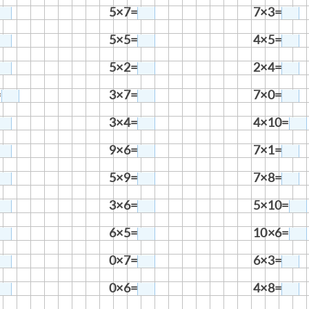
5×7=
7×3=
5×5=
4×5=
5×2=
2×4=
=
3×7=
7×0=
3×4=
4×10=
9×6=
7×1=
5×9=
7×8=
3×6=
5×10=
6×5=
10×6=
0×7=
6×3=
0×6=
4×8=