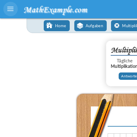
MathExample.com
Home
Aufgaben
Multipli
Multipli
Tägliche
Multiplikatio
Аntworte