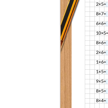
2×5=
8×7=
6×6=
10×5
8×6=
2×6=
1×6=
1×5=
9×5=
8×5=
8×4=