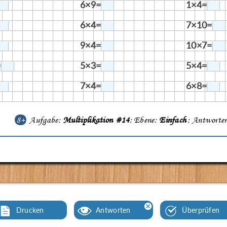
6×9=
1×4=
6×4=
7×10=
9×4=
10×7=
=
5×3=
5×4=
7×4=
6×8=
8+
Aufgabe:
Multiplikation #14
; Ebene:
Einfach
; Аntworte
Drucken
Аntworten
Überprüfen