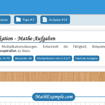
kation
Page #3
Aufgabe #14
kation - Mathe-Aufgaben
 Multiplikationsübungen. Entwickelt die Fähigkeit, Beispi
nsoperation
zu lösen.
n: 0~70
Beispiele: 48
Multiplikation mit 4,5,6,7
Nächste Aufgabe