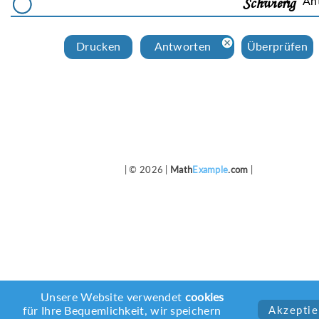
Schwierig
Drucken
Аntworten
Überprüfen
| © 2026 |
Math
Example
.com
|
Unsere Website verwendet
cookies
für Ihre Bequemlichkeit, wir speichern
Akzeptie