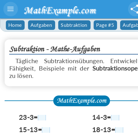
MathExample.com
Home
Aufgaben
Subtraktion
Page #5
Aufga
Subtraktion - Mathe-Aufgaben
Tägliche Subtraktionsübungen. Entwicke
Fähigkeit, Beispiele mit der
Subtraktionsope
zu lösen.
23-3=
14-3=
15-13=
18-13=