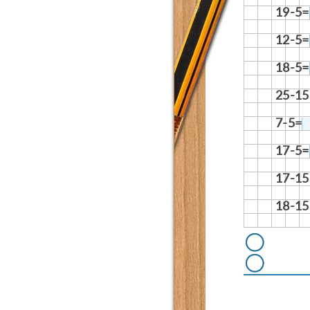
19-5=
12-5=
18-5=
25-15
7-5=
17-5=
17-15
18-15