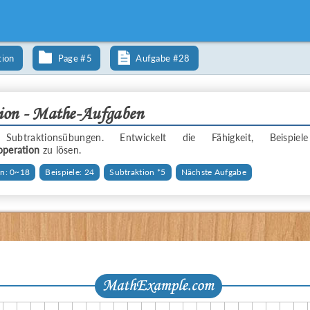
tion
Page #5
Aufgabe #28
ion - Mathe-Aufgaben
 Subtraktionsübungen. Entwickelt die Fähigkeit, Beispi
operation
zu lösen.
n: 0~18
Beispiele: 24
Subtraktion *5
Nächste Aufgabe