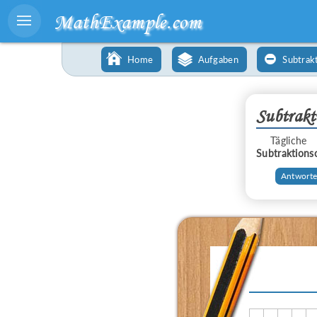
MathExample.com
Home
Aufgaben
Subtrak
Subtrakt
Tägliche
Subtraktions
Аntworte