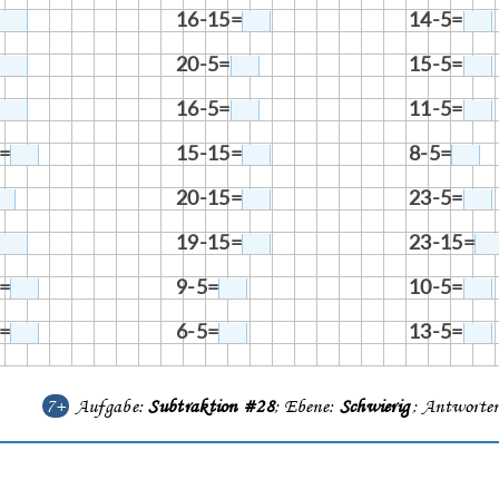
16-15=
14-5=
20-5=
15-5=
16-5=
11-5=
=
15-15=
8-5=
20-15=
23-5=
19-15=
23-15=
=
9-5=
10-5=
=
6-5=
13-5=
7+
Aufgabe:
Subtraktion #28
; Ebene:
Schwierig
; Аntworte