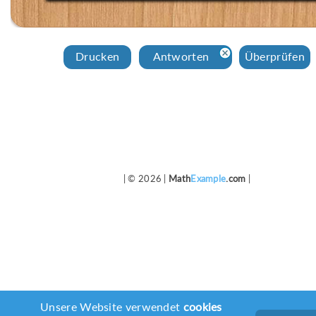
Drucken
Аntworten
Überprüfen
| © 2026 |
Math
Example
.com
|
Unsere Website verwendet
cookies