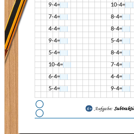
9-4=
10-4=
7-4=
8-4=
4-4=
8-4=
9-4=
5-4=
5-4=
8-4=
10-4=
7-4=
6-4=
4-4=
5-4=
9-4=
6+
Aufgabe:
Subtrakti