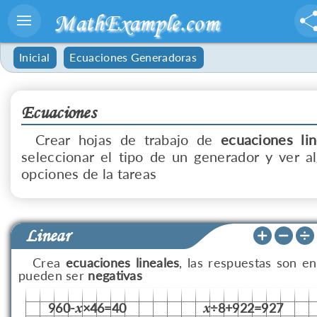
MathExample.com
Inicial
Ecuaciones Generadoras
Ecuaciones
Crear hojas de trabajo de
ecuaciones lin
seleccionar el tipo de un generador y ver a
opciones de la tareas
Linear
Crea
ecuaciones lineales
, las respuestas son en
pueden ser
negativas
960-
×46=40
÷8+922=927
x
x