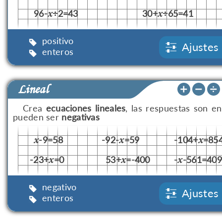
96-
÷2=43
30+
÷65=41
x
x
positivo
Ajustes
enteros
Lineal
Crea
ecuaciones lineales
, las respuestas son en
pueden ser
negativas
-9=58
-92-
=59
-104+
=85
x
x
x
-23+
=0
53+
=-400
-
-561=40
x
x
x
negativo
Ajustes
enteros