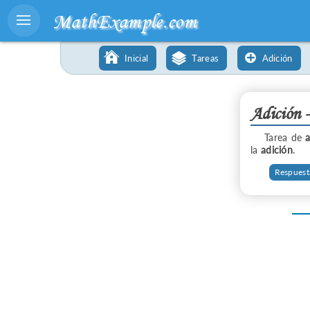
MathExample.com
Inicial
Tareas
Adición
Adición 
Tarea de
a
la
adición
.
Respuest