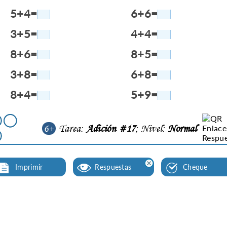
5+4=
6+6=
3+5=
4+4=
8+6=
8+5=
3+8=
6+8=
8+4=
5+9=
6+
Tarea:
Adición #17
; Nivel:
Normal
Imprimir
Respuestas
Cheque