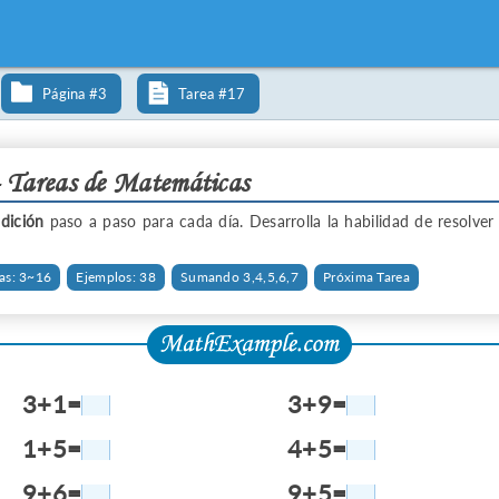
Página #3
Tarea #17
- Tareas de Matemáticas
dición
paso a paso para cada día. Desarrolla la habilidad de resolve
as: 3~16
Ejemplos: 38
Sumando 3,4,5,6,7
Próxima Tarea
3+1=
3+9=
1+5=
4+5=
9+6=
9+5=