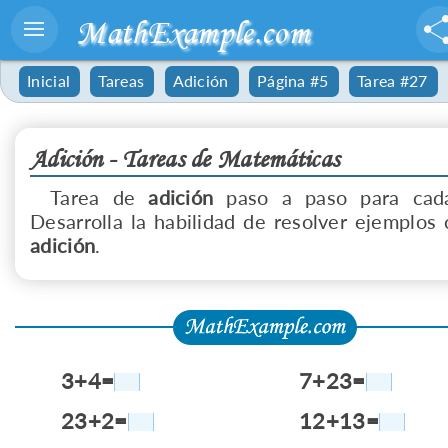
MathExample.com
Inicial
Tareas
Adición
Página #5
Tarea #27
Adición - Tareas de Matemáticas
Tarea de
adición
paso a paso para cada
Desarrolla la habilidad de resolver ejemplos 
adición
.
3+4=
7+23=
23+2=
12+13=