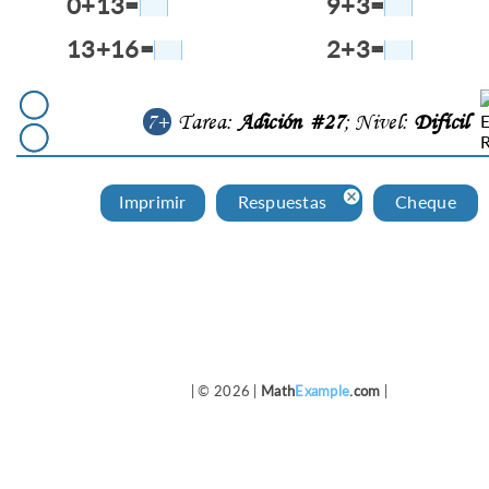
0+13=
9+3=
13+16=
2+3=
7+
Tarea:
Adición #27
; Nivel:
Difícil
Imprimir
Respuestas
Cheque
| © 2026 |
Math
Example
.com
|