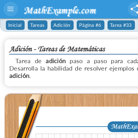
MathExample.com
Inicial
Tareas
Adición
Página #6
Tarea #33
Adición - Tareas de Matemáticas
Tarea de
adición
paso a paso para cada
Desarrolla la habilidad de resolver ejemplos 
adición
.