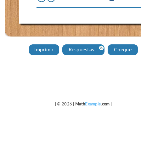
Imprimir
Respuestas
Cheque
| © 2026 |
Math
Example
.com
|