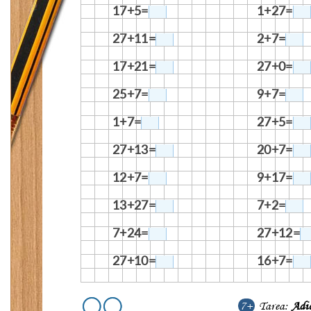
17+5=
1+27=
27+11=
2+7=
17+21=
27+0=
25+7=
9+7=
1+7=
27+5=
27+13=
20+7=
12+7=
9+17=
13+27=
7+2=
7+24=
27+12=
27+10=
16+7=
7+
Tarea:
Adi