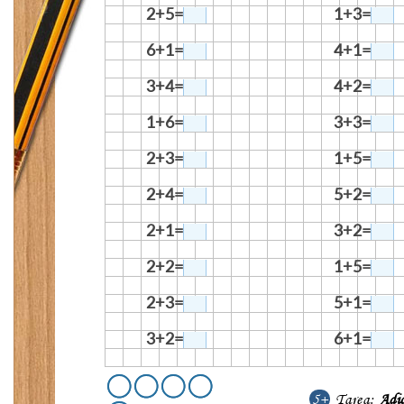
2+5=
1+3=
6+1=
4+1=
3+4=
4+2=
1+6=
3+3=
2+3=
1+5=
2+4=
5+2=
2+1=
3+2=
2+2=
1+5=
2+3=
5+1=
3+2=
6+1=
5+
Tarea:
Adi