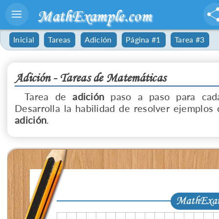
MathExample.com
Inicial
Tareas
Adición
Página #1
Tarea #3
Adición - Tareas de Matemáticas
Tarea de
adición
paso a paso para cada
Desarrolla la habilidad de resolver ejemplos 
adición
.