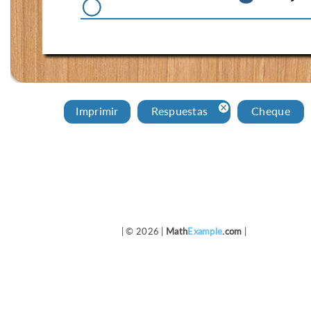
Imprimir
Respuestas
Cheque
| © 2026 |
Math
Example
.com
|