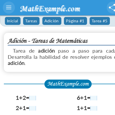
MathExample.com
Inicial
Tareas
Adición
Página #1
Tarea #5
Adición - Tareas de Matemáticas
Tarea de
adición
paso a paso para cada
Desarrolla la habilidad de resolver ejemplos 
adición
.
1+2=
6+1=
2+1=
1+1=