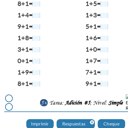
8+1=
1+5=
1+4=
1+3=
9+1=
5+1=
1+8=
1+6=
3+1=
1+0=
0+1=
1+7=
1+9=
7+1=
8+1=
9+1=
5+
Tarea:
Adición #5
; Nivel:
Simple
Imprimir
Respuestas
Cheque