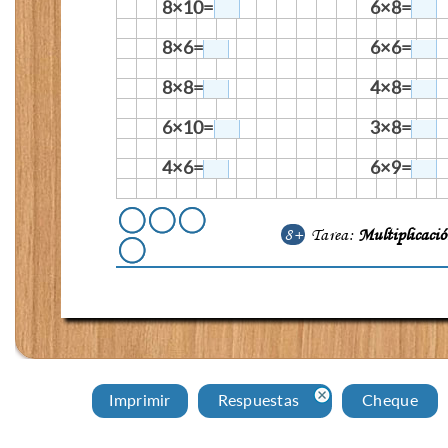
8×10=
6×8=
8×6=
6×6=
8×8=
4×8=
6×10=
3×8=
4×6=
6×9=
8+
Tarea:
Multiplicaci
Imprimir
Respuestas
Cheque