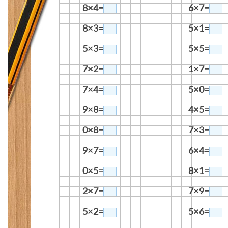
8×4=
6×7=
8×3=
5×1=
5×3=
5×5=
7×2=
1×7=
7×4=
5×0=
9×8=
4×5=
0×8=
7×3=
9×7=
6×4=
0×5=
8×1=
2×7=
7×9=
5×2=
5×6=