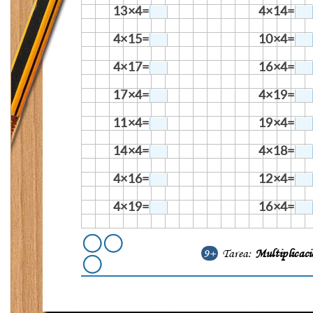
13×4=
4×14=
4×15=
10×4=
4×17=
16×4=
17×4=
4×19=
11×4=
19×4=
14×4=
4×18=
4×16=
12×4=
4×19=
16×4=
9+
Tarea:
Multiplicac