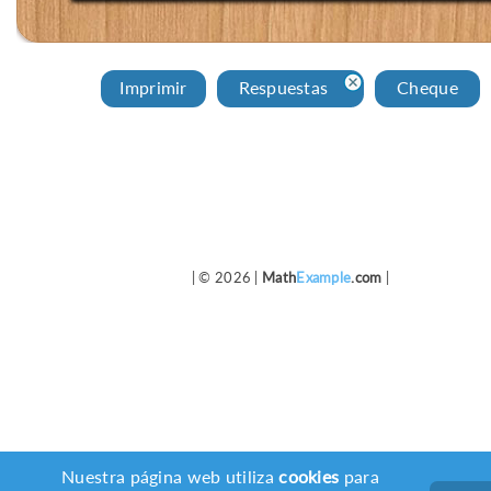
Imprimir
Respuestas
Cheque
| © 2026 |
Math
Example
.com
|
Nuestra página web utiliza
cookies
para