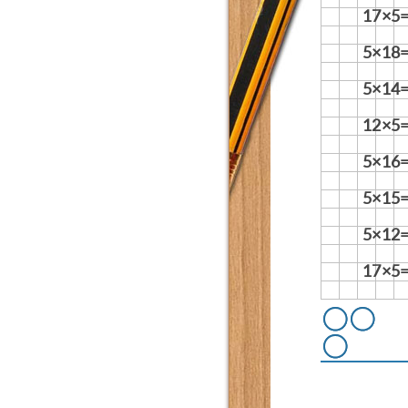
17×5
5×18
5×14
12×5
5×16
5×15
5×12
17×5