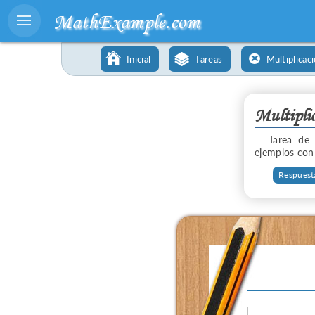
MathExample.com
Inicial
Tareas
Multiplicac
Multipli
Tarea d
ejemplos con
Respuest