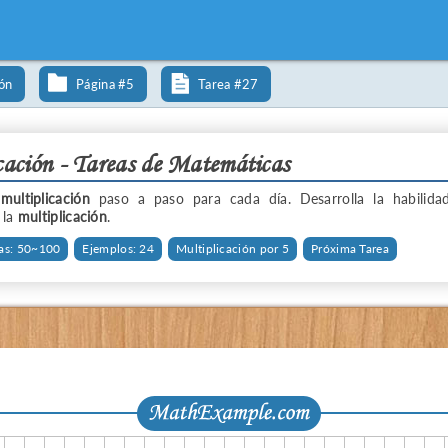
ión
Página #5
Tarea #27
cación - Tareas de Matemáticas
e
multiplicación
paso a paso para cada día. Desarrolla la habilida
 la
multiplicación
.
as: 50~100
Ejemplos: 24
Multiplicación por 5
Próxima Tarea