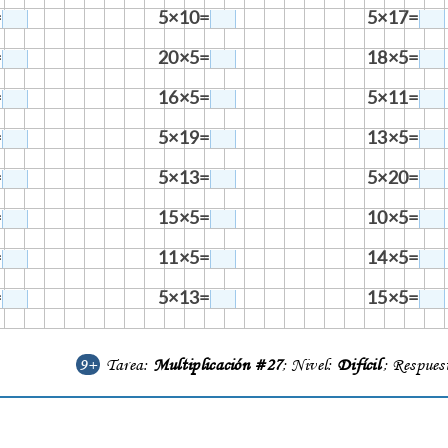
=
5×10=
5×17=
=
20×5=
18×5=
=
16×5=
5×11=
=
5×19=
13×5=
=
5×13=
5×20=
=
15×5=
10×5=
=
11×5=
14×5=
=
5×13=
15×5=
9+
Tarea:
Multiplicación #27
; Nivel:
Difícil
; Respues