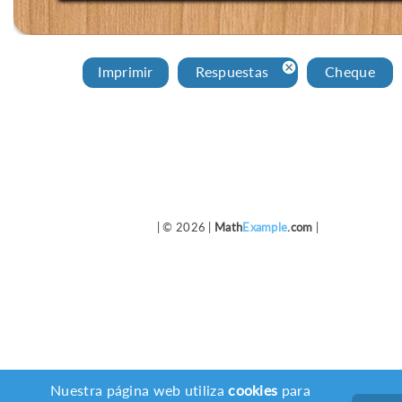
Imprimir
Respuestas
Cheque
| © 2026 |
Math
Example
.com
|
Nuestra página web utiliza
cookies
para