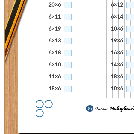
20×6=
6×12=
6×11=
6×14=
6×19=
10×6=
6×13=
19×6=
6×18=
16×6=
6×10=
14×6=
11×6=
18×6=
18×6=
10×6=
9+
Tarea:
Multiplicac