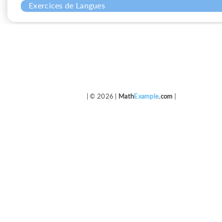
Exercices de Langues
| © 2026 |
Math
Example
.com
|