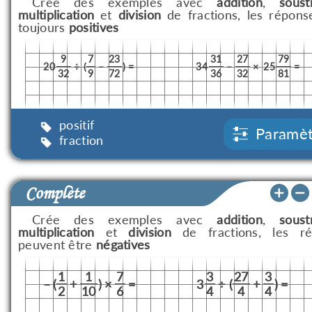
Crée des exemples avec
addition
,
soust
multiplication
et
division
de fractions, les répons
toujours
positives
9
7
23
31
27
79
20
÷
(
–
)
=
34
–
×
25
=
32
9
72
36
32
81
positif
Paramèt
fraction
Complète
Crée des exemples avec
addition
,
soust
multiplication
et
division
de fractions, les ré
peuvent être
négatives
1
1
7
3
27
3
–
(
+
)
×
=
3
÷
(
+
)
=
2
10
6
4
4
4