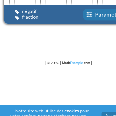
négatif
Paramèt
fraction
| © 2026 |
Math
Example
.com
|
Notre site web utilise des
cookies
pour
votre confort, nous ne stockons pas vos
Acce