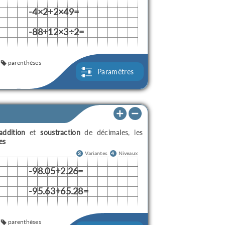
-4×2+2×49=
-88+12×3÷2=
parenthèses
Paramètres
addition
et
soustraction
de décimales, les
es
3
Variantes
4
Niveaux
-98.05+2.26=
-95.63+65.28=
parenthèses