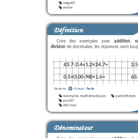
négatif
entier
Définition
Crée des exemples avec
addition
,
s
division
de decimales, les réponses sont tou
63.7-2.4÷1.2×24.7=
2.
0.5×(100-98)×1.6=
63
Variante:
A
Niveau:
Facile
exemples mathématiques
parenthèses
positif
décimal
Dénominateur