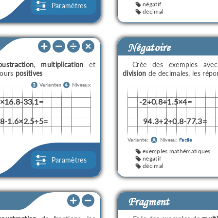
négatif
Paramètres
décimal
Négatoire
oustraction
,
multiplication
et
Crée des exemples av
jours
positives
division
de decimales, les rép
3
Variantes
4
Niveaux
5×16.8-33.1=
-2÷0.8+1.5×4=
.8-1.6×2.5÷5=
94.3+2÷0.8-77.3=
Variante:
A
Niveau:
Facile
exemples mathématiques
négatif
Paramètres
décimal
Fragment