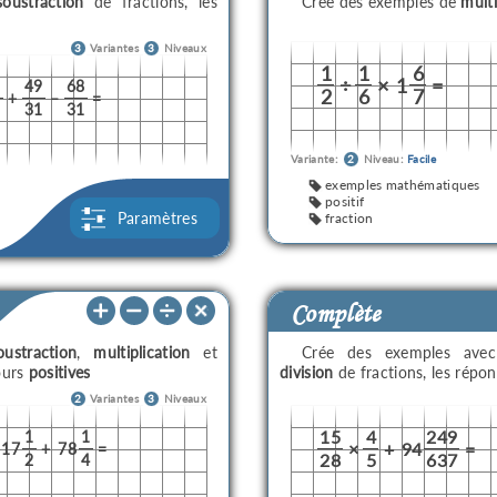
soustraction
de fractions, les
Crée des exemples de
multi
3
Variantes
3
Niveaux
1
1
6
÷
×
1
=
49
68
2
6
7
+
–
=
1
31
31
Variante:
2
Niveau:
Facile
exemples mathématiques
positif
Paramètres
fraction
Complète
oustraction
,
multiplication
et
Crée des exemples av
ours
positives
division
de fractions, les répo
2
Variantes
3
Niveaux
15
4
249
1
1
×
+
94
=
17
+
78
=
28
5
637
2
4