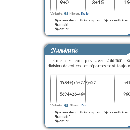
9+0=
3+15=
16
Variante:
3
Niveau:
Facile
exemples mathématiques
parenthèses
positif
entier
Numératie
Crée des exemples avec
addition
,
s
division
de entiers, les réponses sont toujou
1984+(75+277)÷22=
54
5694÷26-46=
96
Variante:
A
Niveau:
Dur
exemples mathématiques
parenthèses
positif
entier