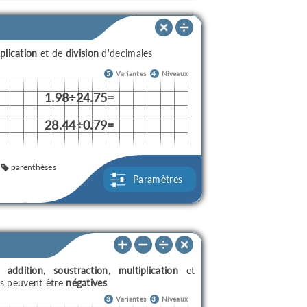
plication
et de
division
d'decimales
5
Variantes
4
Niveaux
1.98÷24.75=
28.44÷0.79=
parenthèses
Paramètres
ec
addition
,
soustraction
,
multiplication
et
es peuvent être
négatives
3
Variantes
3
Niveaux