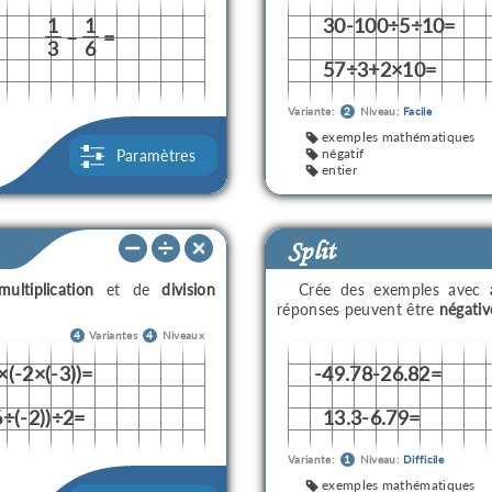
1
1
30-100÷5÷10=
–
=
3
6
57÷3+2×10=
Variante:
2
Niveau:
Facile
exemples mathématiques
négatif
Paramètres
entier
Split
multiplication
et de
division
Crée des exemples avec
réponses peuvent être
négativ
4
Variantes
4
Niveaux
×(-2×(-3))=
-49.78-26.82=
6÷(-2))÷2=
13.3-6.79=
Variante:
1
Niveau:
Difficile
exemples mathématiques