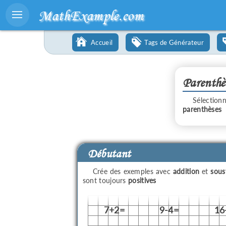
MathExample.com
Accueil
Tags de Générateur
Parenthè
Sélection
parenthèses
Débutant
Crée des exemples avec
addition
et
sous
sont toujours
positives
7+2=
9-4=
16