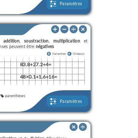
Paramètres
ec
addition
,
soustraction
,
multiplication
et
onses peuvent être
négatives
3
Variantes
4
Niveaux
83.8+27.2÷4=
48×0.1+1.6÷16=
parenthèses
Paramètres