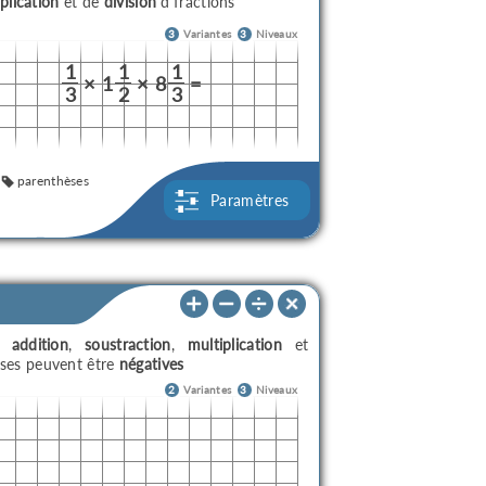
plication
et de
division
d'fractions
3
Variantes
3
Niveaux
1
1
1
×
1
×
8
=
3
2
3
parenthèses
Paramètres
ec
addition
,
soustraction
,
multiplication
et
nses peuvent être
négatives
2
Variantes
3
Niveaux