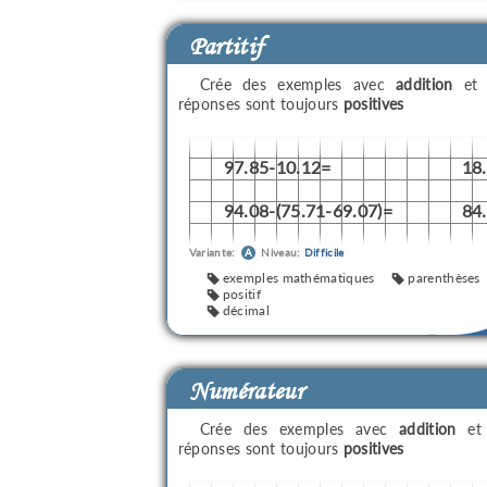
Partitif
Crée des exemples avec
addition
e
réponses sont toujours
positives
97.85-10.12=
18
94.08-(75.71-69.07)=
84
Variante:
A
Niveau:
Difficile
exemples mathématiques
parenthèses
positif
décimal
Numérateur
Crée des exemples avec
addition
e
réponses sont toujours
positives