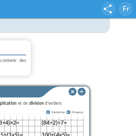
Fr
contenir des
plication
et de
division
d'entiers
6
Variantes
4
Niveaux
(8÷4)×2=
(84÷2)÷7=
15÷(3×5)=
100÷(4×5)=