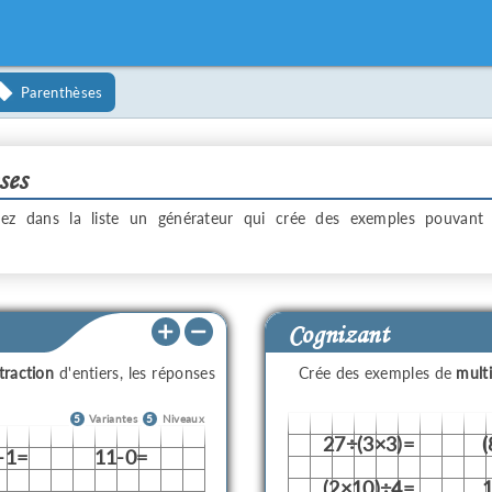
Parenthèses
ses
nez dans la liste un générateur qui crée des exemples pouvant 
Cognizant
traction
d'entiers, les réponses
Crée des exemples de
multi
5
Variantes
5
Niveaux
27÷(3×3)=
-1=
11-0=
(2×10)÷4=