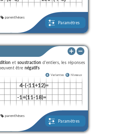
parenthèses
Paramètres
dition
et
soustraction
d'entiers, les réponses
 peuvent être
négatifs
4
Variantes
5
Niveaux
4-(-11+12)=
-1+(11-18)=
parenthèses
Paramètres