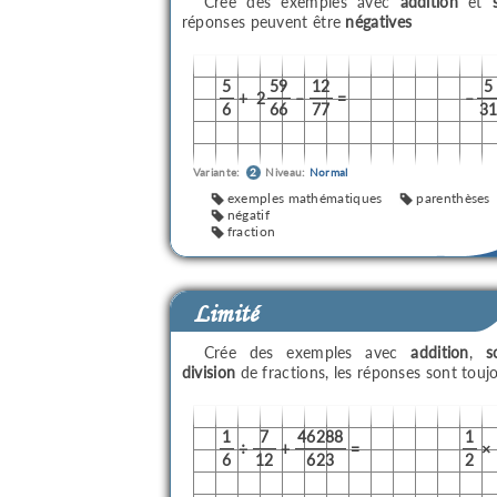
Crée des exemples avec
addition
et
réponses peuvent être
négatives
5
59
12
5
+
2
–
=
–
6
66
77
3
Variante:
2
Niveau:
Normal
exemples mathématiques
parenthèses
négatif
fraction
Limité
Crée des exemples avec
addition
,
s
division
de fractions, les réponses sont touj
1
7
46288
1
÷
+
=
×
6
12
623
2