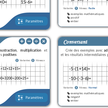
+0=
15-6=
Variante:
5
Niveau:
Facile
exemples mathématiques
positif
Paramètres
entier
Conversant
oustraction
,
multiplication
et
Crée des exemples avec
ad
rs
positives
et les résultats intermédiaires
3
Variantes
3
Niveaux
-5-(1+14)=
1+12×12+15=
-10-(-3-6)=
00+3200÷200×25=
Variante:
3
Niveau:
Normal
exemples mathématiques
négatif
Paramètres
entier