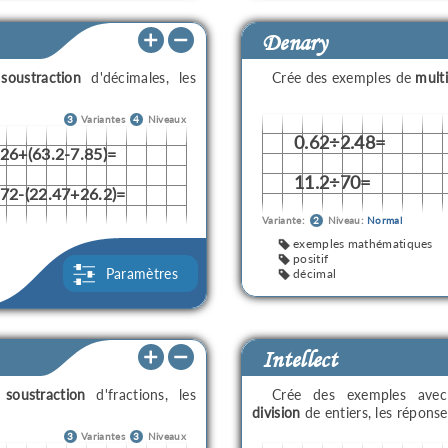
Denary
t
soustraction
d'décimales, les
Crée des exemples de
multi
3
Variantes
4
Niveaux
0.62÷2.48=
.26+(63.2-7.85)=
11.2÷70=
.72-(22.47+26.2)=
Variante:
2
Niveau:
Normal
exemples mathématiques
positif
Paramètres
décimal
Intellect
t
soustraction
d'fractions, les
Crée des exemples av
division
de entiers, les répons
3
Variantes
3
Niveaux