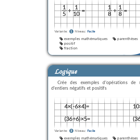
1
1
1
1
+
=
+
=
5
10
8
8
Variante:
1
Niveau:
Facile
exemples mathématiques
parenthèses
positif
fraction
Logique
Crée des exemples d'opérations de
d'entiers négatifs et positifs
4×(-6×4)=
10
(36÷6)×5=
(3
Variante:
3
Niveau:
Facile
exemples mathématiques
parenthèses