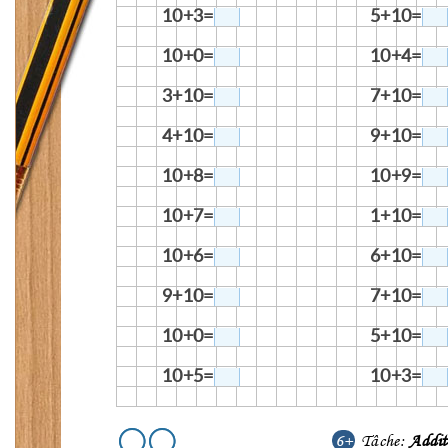
10+3=
5+10=
10+0=
10+4=
3+10=
7+10=
4+10=
9+10=
10+8=
10+9=
10+7=
1+10=
10+6=
6+10=
9+10=
7+10=
10+0=
5+10=
10+5=
10+3=
6+
Tâche:
Addit