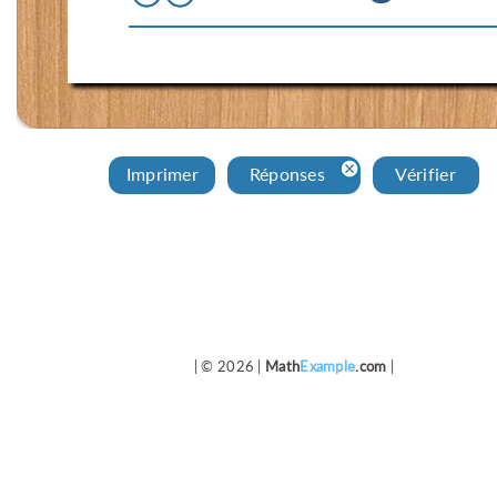
Imprimer
Réponses
Vérifier
| © 2026 |
Math
Example
.com
|