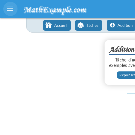
MathExample.com
Accueil
Tâches
Addition
Addition
Tâche d'
a
exemples avec
Réponses