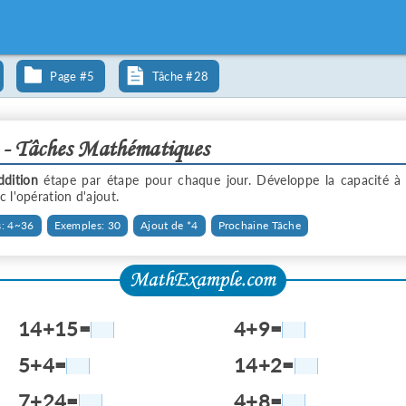
Page #5
Tâche #28
 - Tâches Mathématiques
ddition
étape par étape pour chaque jour. Développe la capacité à
 l'opération d'ajout.
: 4~36
Exemples: 30
Ajout de *4
Prochaine Tâche
14+15=
4+9=
5+4=
14+2=
7+24=
4+8=