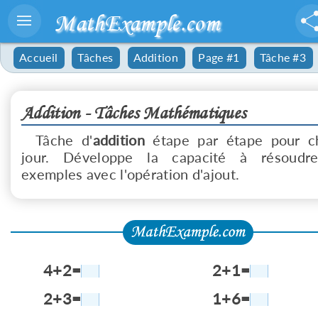
MathExample.com
Accueil
Tâches
Addition
Page #1
Tâche #3
Addition - Tâches Mathématiques
Tâche d'
addition
étape par étape pour c
jour. Développe la capacité à résoudr
exemples avec l'opération d'ajout.
4+2=
2+1=
2+3=
1+6=