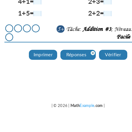
4+1=
2+3=
1+5=
2+2=
5+
Tâche:
Addition #3
; Niveau
Facile
Imprimer
Réponses
Vérifier
| © 2026 |
Math
Example
.com
|