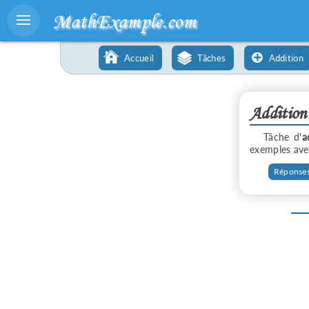
MathExample.com
Accueil
Tâches
Addition
Addition
Tâche d'
a
exemples avec
Réponses