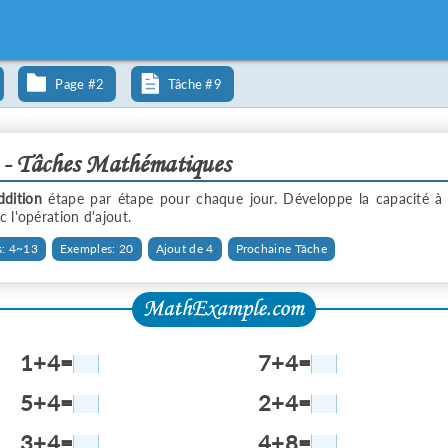
Page #2
Tâche #9
 - Tâches Mathématiques
ddition
étape par étape pour chaque jour. Développe la capacité à
 l'opération d'ajout.
: 4~13
Exemples: 20
Ajout de 4
Prochaine Tâche
1+4=
7+4=
5+4=
2+4=
3+4=
4+8=