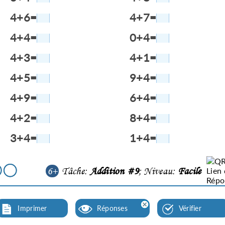
4+6=
4+7=
4+4=
0+4=
4+3=
4+1=
4+5=
9+4=
4+9=
6+4=
4+2=
8+4=
3+4=
1+4=
6+
Tâche:
Addition #9
; Niveau:
Facile
Imprimer
Réponses
Vérifier