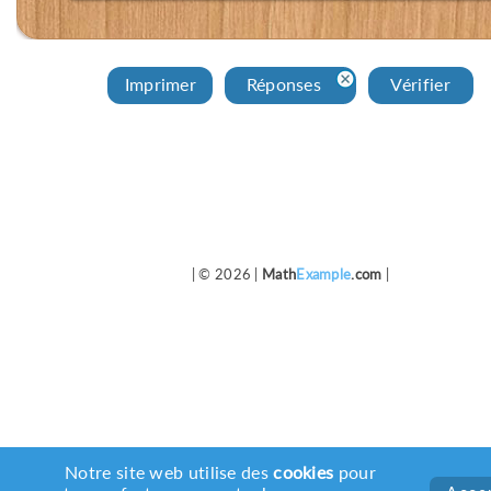
Imprimer
Réponses
Vérifier
| © 2026 |
Math
Example
.com
|
Notre site web utilise des
cookies
pour