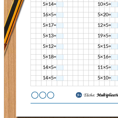
5×14=
10×5=
16×5=
5×20=
5×17=
12×5=
5×13=
19×5=
5×12=
5×15=
5×18=
5×16=
14×5=
11×5=
14×5=
5×10=
9+
Tâche:
Multiplicat