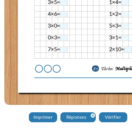
3×5=
1×4=
4×6=
1×2=
3×0=
5×3=
0×3=
3×1=
7×5=
2×10=
8+
Tâche:
Multipli
Imprimer
Réponses
Vérifier