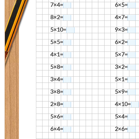
7×4=
6×5=
8×2=
4×7=
5×10=
9×3=
5×5=
6×2=
4×1=
5×7=
5×8=
3×2=
3×4=
5×1=
3×8=
5×9=
2×8=
4×10=
5×6=
5×4=
6×4=
2×6=