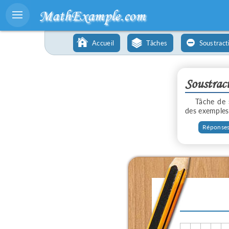
MathExample.com
Accueil
Tâches
Soustract
Soustrac
Tâche de
des exemples
Réponses