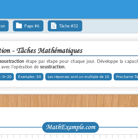
ion
Page #6
Tâche #32
tion - Tâches Mathématiques
soustraction
étape par étape pour chaque jour. Développe la capaci
 avec l'opération de
soustraction
.
: 0~20
Exemples: 30
Les réponses sont un multiple de 10
Prochaine T