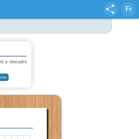
Fr
té à résoudre
âche