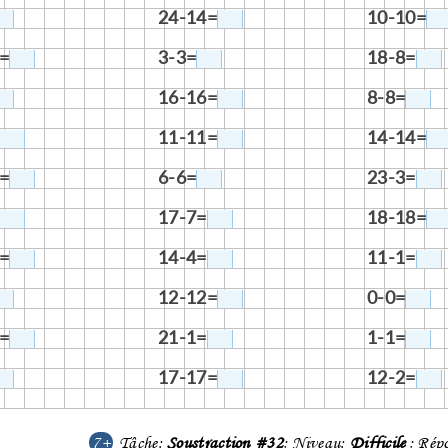
24-14=
10-10=
=
3-3=
18-8=
16-16=
8-8=
11-11=
14-14=
=
6-6=
23-3=
17-7=
18-18=
=
14-4=
11-1=
12-12=
0-0=
=
21-1=
1-1=
17-17=
12-2=
7+
Tâche:
Soustraction #32
; Niveau:
Difficile
; Rép