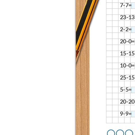
7-7=
23-13
2-2=
20-0=
15-15
10-0=
25-15
5-5=
20-20
9-9=