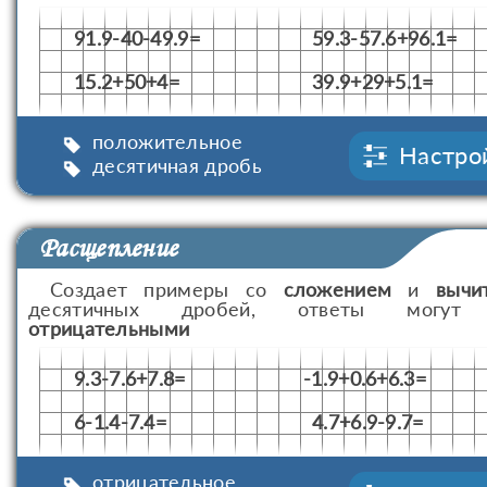
91.9-40-49.9=
59.3-57.6+96.1=
15.2+50+4=
39.9+29+5.1=
положительное
Настро
десятичная дробь
Расщепление
Создает примеры со
сложением
и
вычи
десятичных дробей, ответы могут
отрицательными
9.3-7.6+7.8=
-1.9+0.6+6.3=
6-1.4-7.4=
4.7+6.9-9.7=
отрицательное