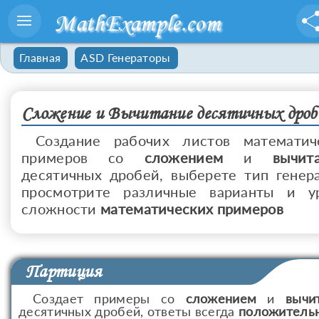
MathExample.com
Главная
ASD Генераторы
Сложение и Вычитание десятичных дроб
Создание рабочих листов математич
примеров со
сложением
и
вычит
десятичных дробей, выберете тип генера
просмотрите различные варианты и у
сложности
математических примеров
Партиция
Создает примеры со
сложением
и
вычи
десятичных дробей, ответы всегда
положитель