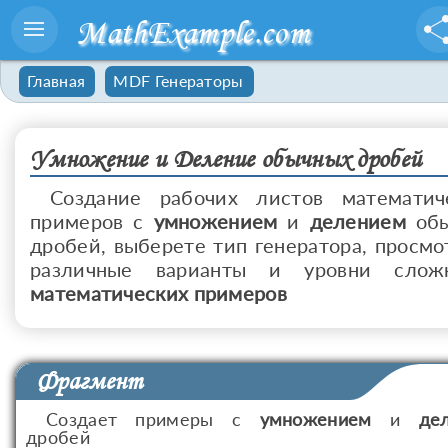
MathExample.com
Главная
MDF Генераторы
Умножение и Деление обычных дробей
Создание рабочих листов математич
примеров с
умножением
и
делением
обы
дробей, выберете тип генератора, просмо
различные варианты и уровни слож
математических примеров
Фрагмент
Создает примеры с
умножением
и
де
дробей