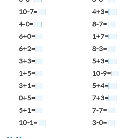
10-7=
4+3=
4-0=
8-7=
6+0=
1+7=
6+2=
8-3=
3+3=
5+3=
1+5=
10-9=
3+1=
5+4=
0+5=
7+3=
5+1=
7-7=
10-1=
3-0=