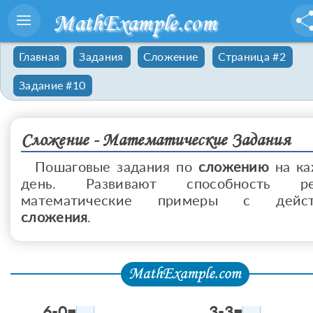
MathExample.com
Главная
Задания
Сложение
Страница #2
Задание #10
Сложение - Математические Задания
Пошаговые задания по
сложению
на к
день. Развивают способность ре
математические примеры с дейст
сложения
.
6-0=
3-3=