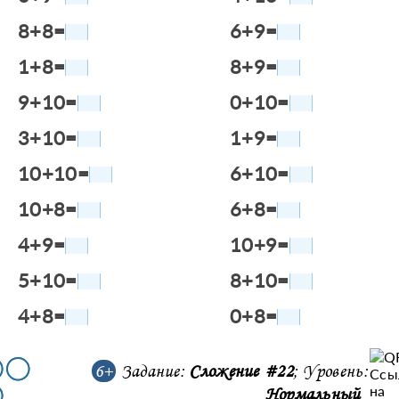
8+8=
6+9=
1+8=
8+9=
9+10=
0+10=
3+10=
1+9=
10+10=
6+10=
10+8=
6+8=
4+9=
10+9=
5+10=
8+10=
4+8=
0+8=
6+
Задание:
Сложение #22
; Уровень:
Нормальный