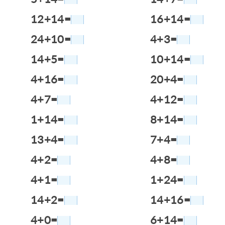
12+14=
16+14=
24+10=
4+3=
14+5=
10+14=
4+16=
20+4=
4+7=
4+12=
1+14=
8+14=
13+4=
7+4=
4+2=
4+8=
4+1=
1+24=
14+2=
14+16=
4+0=
6+14=