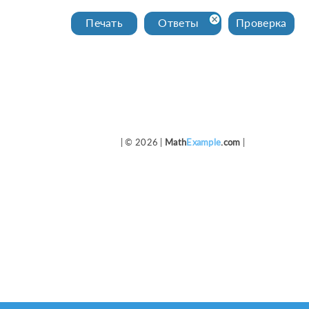
Печать
Ответы
Проверка
| © 2026 |
Math
Example
.com
|