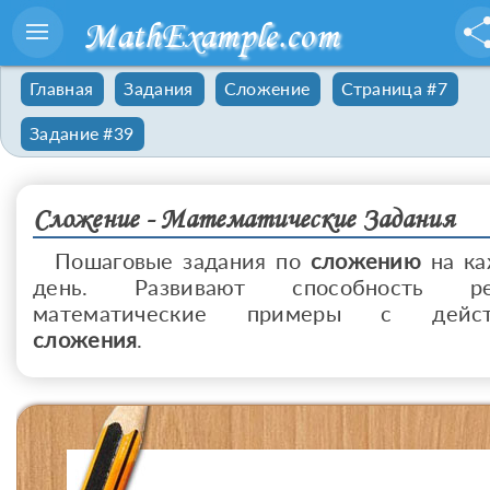
MathExample.com
Главная
Задания
Сложение
Страница #7
Задание #39
Сложение - Математические Задания
Пошаговые задания по
сложению
на к
день. Развивают способность ре
математические примеры с дейст
сложения
.