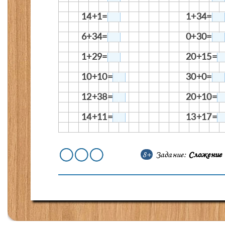
14+1=
1+34=
6+34=
0+30=
1+29=
20+15=
10+10=
30+0=
12+38=
20+10=
14+11=
13+17=
8+
Задание:
Сложение