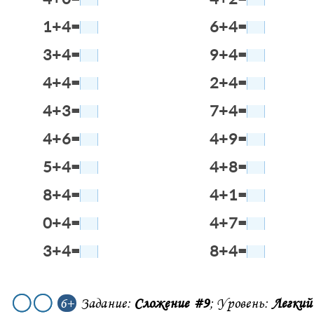
1+4=
6+4=
3+4=
9+4=
4+4=
2+4=
4+3=
7+4=
4+6=
4+9=
5+4=
4+8=
8+4=
4+1=
0+4=
4+7=
3+4=
8+4=
6+
Задание:
Сложение #9
; Уровень:
Легки