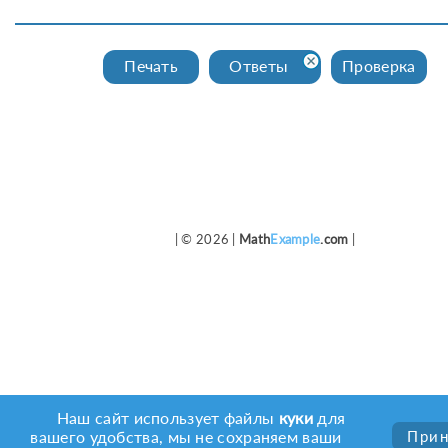
Печать
Ответы
Проверка
| © 2026 |
Math
Example
.com
|
Наш сайт использует файлы
куки
для
вашего удобства, мы не сохраняем ваши
Прин