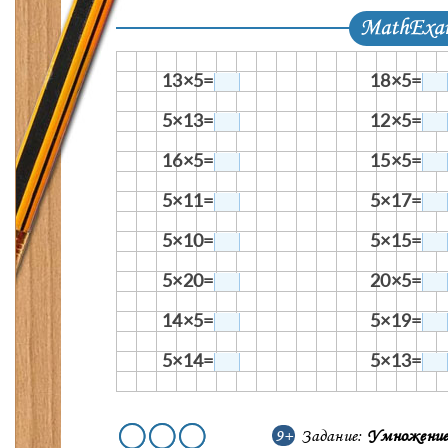
13×5=
18×5=
5×13=
12×5=
16×5=
15×5=
5×11=
5×17=
5×10=
5×15=
5×20=
20×5=
14×5=
5×19=
5×14=
5×13=
9+
Задание:
Умножение