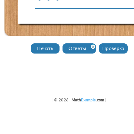
Печать
Ответы
Проверка
| © 2026 |
Math
Example
.com
|