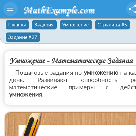
MathExample.com
Главная
Задания
Умножение
Страница #5
Задание #27
Умножение - Математические Задания
Пошаговые задания по
умножению
на к
день. Развивают способность ре
математические примеры с дейст
умножения
.