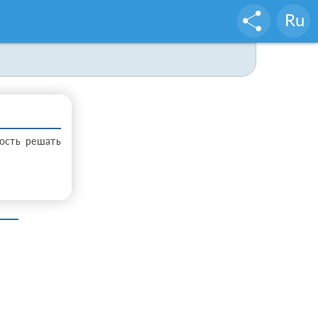
Ru
ость решать