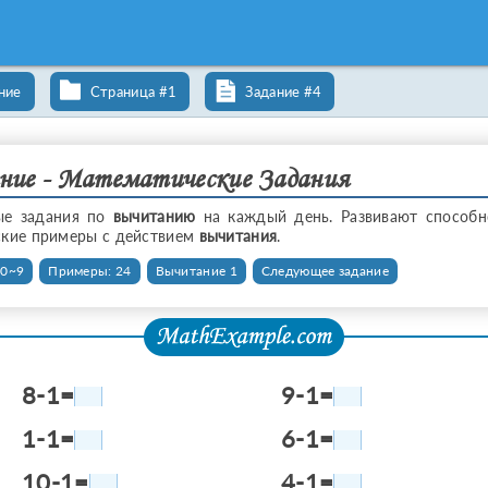
ние
Страница #1
Задание #4
ие - Математические Задания
ые задания по
вычитанию
на каждый день. Развивают способн
ские примеры с действием
вычитания
.
 0~9
Примеры: 24
Вычитание 1
Следующее задание
8-1=
9-1=
1-1=
6-1=
10-1=
4-1=