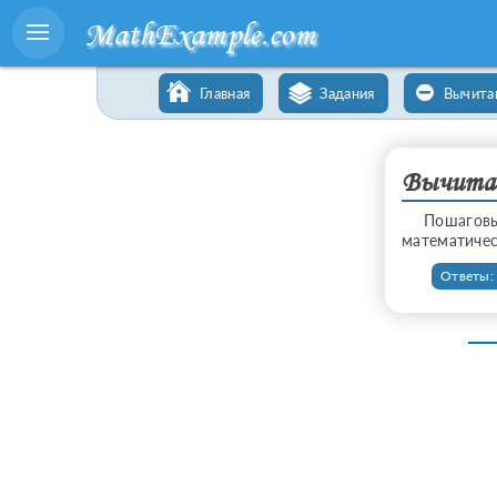
MathExample.com
Главная
Задания
Вычита
Вычитан
Пошагов
математиче
Ответы: